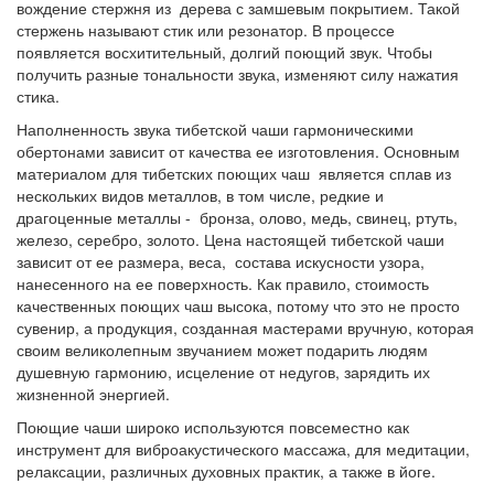
вождение стержня из дерева с замшевым покрытием. Такой
стержень называют стик или резонатор. В процессе
появляется восхитительный, долгий поющий звук. Чтобы
получить разные тональности звука, изменяют силу нажатия
стика.
Наполненность звука тибетской чаши гармоническими
обертонами зависит от качества ее изготовления. Основным
материалом для тибетских поющих чаш является сплав из
нескольких видов металлов, в том числе, редкие и
драгоценные металлы - бронза, олово, медь, свинец, ртуть,
железо, серебро, золото. Цена настоящей тибетской чаши
зависит от ее размера, веса, состава искусности узора,
нанесенного на ее поверхность. Как правило, стоимость
качественных поющих чаш высока, потому что это не просто
сувенир, а продукция, созданная мастерами вручную, которая
своим великолепным звучанием может подарить людям
душевную гармонию, исцеление от недугов, зарядить их
жизненной энергией.
Поющие чаши широко используются повсеместно как
инструмент для виброакустического массажа, для медитации,
релаксации, различных духовных практик, а также в йоге.