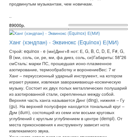
продвинутым музыкантам, чем новичкам.
..
89000р.
Ханг (хэндпан) - Эквинокс (Equinox) Е(МИ)
Строй: equinox - e (ми)Динг+8 нот: Е, G, B, C, D, E, F#, G,
B (ми, соль, си, ре, ми, фа диез, соль, си)Габариты: 58*26
смСталь: марки ПС, прошедшая ионо-плазменное
азотирование, термообработку и воронениеВес: 7 кг
Ханг – перкуссионный ударный инструмент, на котором
играют руками, извлекая завораживающе-космическую
музыку. Состоит их двух полых металлических полушарий
из азотированной стали, скрепленных между собой.
Верхняя часть ханга называется Динг (ding), нижняя – Гу
(gu). На верхней полусфере находится тональный круг –
Дум (dum), состоящий из семи или восьми круговых
углублений с круглым углублением в центре (dempl). От
места прикосновения к инструменту зависит нота
извлекаемого звука.
Ханг часто используют на сеансах звукотерапии,