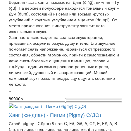
Верхняя часть ханга называется Динг (ding), нижняя – Гу
(gu). На верхней полусфере находится тональный круг –
Дум (dum), состоящий из семи или восьми круговых
углублений с круглым углублением в центре (dempl). От
места прикосновения к инструменту зависит нота
извлекаемого звука.
Ханг часто используют на сеансах звукотерапии,
призванных исцелить разум, душу и тело. Его звучание
помогает снять напряжение, избавиться от тревожного
состояния, обрести гармонию, прийти к самопознанию и
даже снять болевые ощущения в мышцах, голове и
т.д.Курд - один из самых распространенных строев,
лирический, душевный и завораживающий. Мягкий
ламповый звук позволит владельцу ощутить состояние
легкости.
..
89000р.
Ханг (хэндпан) - Пигми (Pigmy) С(ДО)
Строй: pigmy - CДинг+8 нот: C, F#, G#, A, C#, E, F#, A, B
(до, фа диез, соль диез, ля, до диез, ми, фа диез, ля,