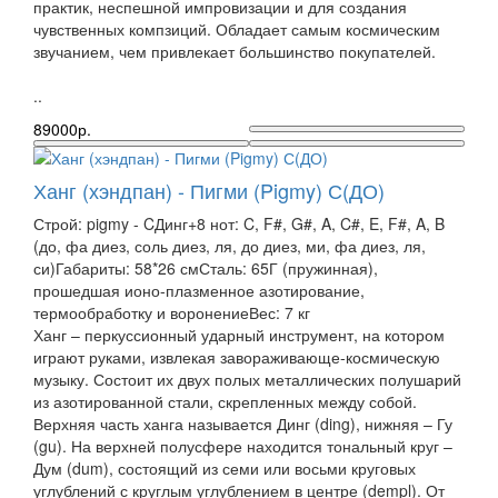
практик, неспешной импровизации и для создания
чувственных компзиций. Обладает самым космическим
звучанием, чем привлекает большинство покупателей.
..
89000р.
Ханг (хэндпан) - Пигми (Pigmy) С(ДО)
Строй: pigmy - CДинг+8 нот: C, F#, G#, A, C#, E, F#, A, B
(до, фа диез, соль диез, ля, до диез, ми, фа диез, ля,
си)Габариты: 58*26 смСталь: 65Г (пружинная),
прошедшая ионо-плазменное азотирование,
термообработку и воронениеВес: 7 кг
Ханг – перкуссионный ударный инструмент, на котором
играют руками, извлекая завораживающе-космическую
музыку. Состоит их двух полых металлических полушарий
из азотированной стали, скрепленных между собой.
Верхняя часть ханга называется Динг (ding), нижняя – Гу
(gu). На верхней полусфере находится тональный круг –
Дум (dum), состоящий из семи или восьми круговых
углублений с круглым углублением в центре (dempl). От