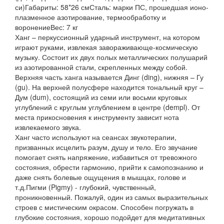
си)Габариты: 58*26 смСталь: марки ПС, прошедшая ионо-
плазменное азотирование, термообработку и
воронениеВес: 7 кг
Ханг – перкуссионный ударный инструмент, на котором
играют руками, извлекая завораживающе-космическую
музыку. Состоит их двух полых металлических полушарий
из азотированной стали, скрепленных между собой.
Верхняя часть ханга называется Динг (ding), нижняя – Гу
(gu). На верхней полусфере находится тональный круг –
Дум (dum), состоящий из семи или восьми круговых
углублений с круглым углублением в центре (dempl). От
места прикосновения к инструменту зависит нота
извлекаемого звука.
Ханг часто используют на сеансах звукотерапии,
призванных исцелить разум, душу и тело. Его звучание
помогает снять напряжение, избавиться от тревожного
состояния, обрести гармонию, прийти к самопознанию и
даже снять болевые ощущения в мышцах, голове и
т.д.Пигми (Pigmy) - глубокий, чувственный,
проникновенный. Пожалуй, один из самых выразительных
строев с мистическим окрасом. Способен погружать в
глубокие состояния, хорошо подойдет для медитативных