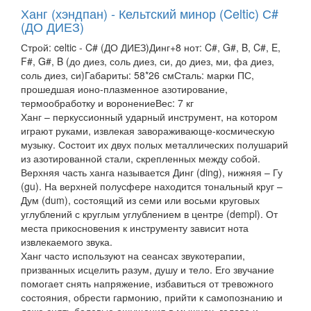
Ханг (хэндпан) - Кельтский минор (Celtic) С#
(ДО ДИЕЗ)
Строй: celtic - C# (ДО ДИЕЗ)Динг+8 нот: C#, G#, B, C#, E,
F#, G#, B (до диез, соль диез, си, до диез, ми, фа диез,
соль диез, си)Габариты: 58*26 смСталь: марки ПС,
прошедшая ионо-плазменное азотирование,
термообработку и воронениеВес: 7 кг
Ханг – перкуссионный ударный инструмент, на котором
играют руками, извлекая завораживающе-космическую
музыку. Состоит их двух полых металлических полушарий
из азотированной стали, скрепленных между собой.
Верхняя часть ханга называется Динг (ding), нижняя – Гу
(gu). На верхней полусфере находится тональный круг –
Дум (dum), состоящий из семи или восьми круговых
углублений с круглым углублением в центре (dempl). От
места прикосновения к инструменту зависит нота
извлекаемого звука.
Ханг часто используют на сеансах звукотерапии,
призванных исцелить разум, душу и тело. Его звучание
помогает снять напряжение, избавиться от тревожного
состояния, обрести гармонию, прийти к самопознанию и
даже снять болевые ощущения в мышцах, голове и