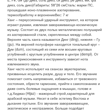
диез, соль диез)Габариты: 58*26 смСталь: марки ПС,
прошедшая ионо-плазменное азотирование,
термообработку и воронениеВес: 7 кг
Ханг – перкуссионный ударный инструмент, на котором
играют руками, извлекая завораживающе-космическую
музыку. Состоит их двух полых металлических полушарий
из азотированной стали, скрепленных между собой.
Верхняя часть ханга называется Динг (ding), нижняя – Гу
(gu). На верхней полусфере находится тональный круг –
Дум (dum), состоящий из семи или восьми круговых
углублений с круглым углублением в центре (dempl). От
места прикосновения к инструменту зависит нота
извлекаемого звука.
Ханг часто используют на сеансах звукотерапии,
призванных исцелить разум, душу и тело. Его звучание
помогает снять напряжение, избавиться от тревожного
состояния, обрести гармонию, прийти к самопознанию и
даже снять болевые ощущения в мышцах, голове и
т.д.Хиджаз (Hijaz) - мажорный строй,характерный для
арабской музыки. Несет в себе эстетику Востока и
дыхание пустыни. Его звучание завораживающее,
экзотическое и неотразимое. Больше подойдет