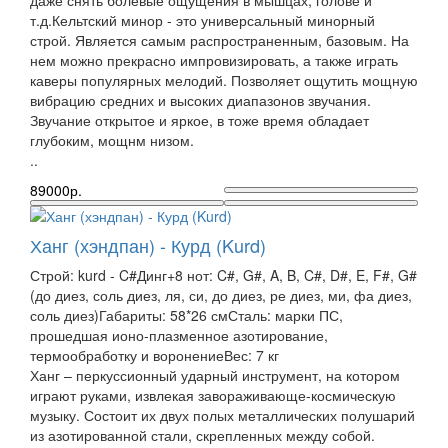
т.д. Кельтский минор - это универсальный минорный
строй. Является самым распространенным, базовым. На
нем можно прекрасно импровизировать, а также играть
каверы популярных мелодий. Позволяет ощутить мощную
вибрацию средних и высоких диапазонов звучания.
Звучание открытое и яркое, в тоже время обладает
глубоким, мощнм низом.
..
89000р.
Ханг (хэндпан) - Курд (Kurd)
Строй: kurd - C#Динг+8 нот: C#, G#, A, B, C#, D#, E, F#, G#
(до диез, соль диез, ля, си, до диез, ре диез, ми, фа диез,
соль диез)Габариты: 58*26 смСталь: марки ПС,
прошедшая ионо-плазменное азотирование,
термообработку и воронениеВес: 7 кг
Ханг – перкуссионный ударный инструмент, на котором
играют руками, извлекая завораживающе-космическую
музыку. Состоит их двух полых металлических полушарий
из азотированной стали, скрепленных между собой.