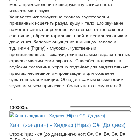
места прикосновения к инструменту зависит нота
извлекаемого звука.
Ханг часто используют на сеансах звукотерапии,
призванных исцелить разум, душу и тело. Его звучание
помогает снять напряжение, избавиться от тревожного
состояния, обрести гармонию, прийти к самопознанию и
даже снять болевые ощущения в мышцах, голове и
т.д.Пигми (Pigmy) - глубокий, чувственный,
проникновенный. Пожалуй, один из самых выразительных
строев с мистическим окрасом. Способен погружать в
глубокие состояния, хорошо подойдет для медитативных
практик, неспешной импровизации и для создания
чувственных компзиций. Обладает самым космическим
звучанием, чем привлекает большинство покупателей.
..
130000р.
Ханг (хэндпан) - Хиджаз (Hijaz) С# (До диез)
Строй: hijaz - c# (до диез)Динг+8 нот: C#, G#, B#, C#, D#,
E, F#, G# (до диез, соль диез, си диез, ре диез, ми, фа