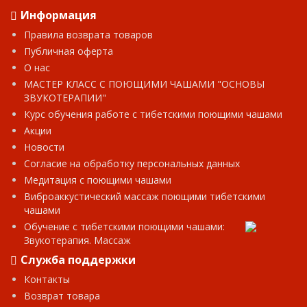
ручной ковки.В нашем интернет-магазине Вы
Информация
можете не только купить поющие чаши, но
и пройти обучение и мастер-класс по техникам
Правила возврата товаров
работы с ними.
Публичная оферта
О нас
..
МАСТЕР КЛАСС С ПОЮЩИМИ ЧАШАМИ "ОСНОВЫ
ЗВУКОТЕРАПИИ"
Курс обучения работе с тибетскими поющими чашами
Акции
Новости
Согласие на обработку персональных данных
Медитация с поющими чашами
Виброаккустический массаж поющими тибетскими
чашами
Обучение с тибетскими поющими чашами:
Звукотерапия. Массаж
Служба поддержки
Контакты
Возврат товара