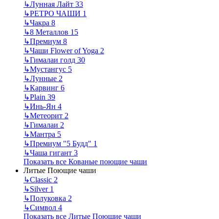
↳
Лунная Лайт
33
↳
РЕТРО ЧАШИ
1
↳
Чакра
8
↳
8 Металлов
15
↳
Премиум
8
↳
Чаши Flower of Yoga
2
↳
Гималаи голд
30
↳
Мустангус
5
↳
Лунные
2
↳
Карвинг
6
↳
Plain
39
↳
Инь-Ян
4
↳
Метеорит
2
↳
Гималаи
2
↳
Мантра
5
↳
Премиум "5 Будд"
1
↳
Чаша гигант
3
Показать все Кованые поющие чаши
Литые Поющие чаши
↳
Classic
2
↳
Silver
1
↳
Полуковка
2
↳
Символ
4
Показать все Литые Поющие чаши