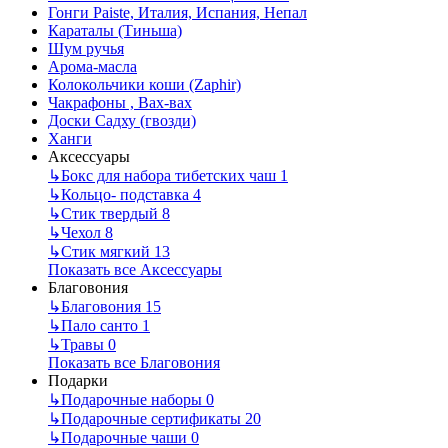
Гонги Paiste, Италия, Испания, Непал
Караталы (Тиньша)
Шум ручья
Арома-масла
Колокольчики коши (Zaphir)
Чакрафоны , Вах-вах
Доски Садху (гвозди)
Ханги
Аксессуары
↳
Бокс для набора тибетских чаш
1
↳
Кольцо- подставка
4
↳
Стик твердый
8
↳
Чехол
8
↳
Стик мягкий
13
Показать все Аксессуары
Благовония
↳
Благовония
15
↳
Пало санто
1
↳
Травы
0
Показать все Благовония
Подарки
↳
Подарочные наборы
0
↳
Подарочные сертификаты
20
↳
Подарочные чаши
0