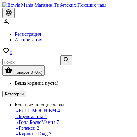
Регистрация
Авторизация
0
Товаров 0 (0р.)
Ваша корзина пуста!
Категории
Кованые поющие чаши
↳
FULL MOON BM
4
↳
Боулсманиа
4
↳
Голд БоулсМания
7
↳
Гэлакси
2
↳
Карвинг Голд
7