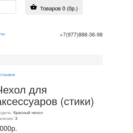
Товаров 0 (0р.)
+7(977)888-36-98
кты
 отзывов
Чехол для
аксессуаров (стики)
одель:
Красный чехол
аличие:
3
000р.