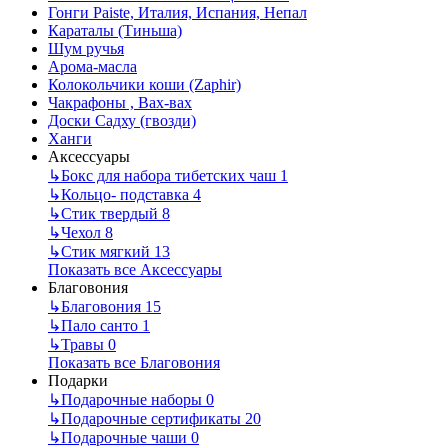
Гонги Paiste, Италия, Испания, Непал
Караталы (Тиньша)
Шум ручья
Арома-масла
Колокольчики коши (Zaphir)
Чакрафоны , Вах-вах
Доски Садху (гвозди)
Ханги
Аксессуары
↳
Бокс для набора тибетских чаш
1
↳
Кольцо- подставка
4
↳
Стик твердый
8
↳
Чехол
8
↳
Стик мягкий
13
Показать все Аксессуары
Благовония
↳
Благовония
15
↳
Пало санто
1
↳
Травы
0
Показать все Благовония
Подарки
↳
Подарочные наборы
0
↳
Подарочные сертификаты
20
↳
Подарочные чаши
0