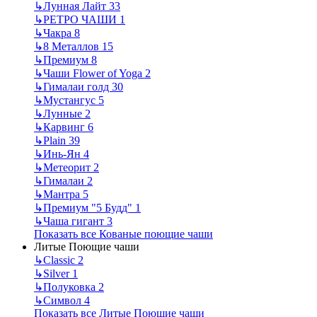
↳
Лунная Лайт
33
↳
РЕТРО ЧАШИ
1
↳
Чакра
8
↳
8 Металлов
15
↳
Премиум
8
↳
Чаши Flower of Yoga
2
↳
Гималаи голд
30
↳
Мустангус
5
↳
Лунные
2
↳
Карвинг
6
↳
Plain
39
↳
Инь-Ян
4
↳
Метеорит
2
↳
Гималаи
2
↳
Мантра
5
↳
Премиум "5 Будд"
1
↳
Чаша гигант
3
Показать все Кованые поющие чаши
Литые Поющие чаши
↳
Classic
2
↳
Silver
1
↳
Полуковка
2
↳
Символ
4
Показать все Литые Поющие чаши