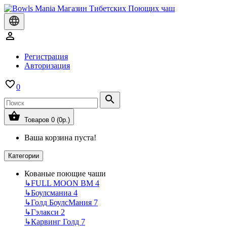
Регистрация
Авторизация
0
Товаров 0 (0р.)
Ваша корзина пуста!
Категории
Кованые поющие чаши
↳
FULL MOON BM
4
↳
Боулсманиа
4
↳
Голд БоулсМания
7
↳
Гэлакси
2
↳
Карвинг Голд
7