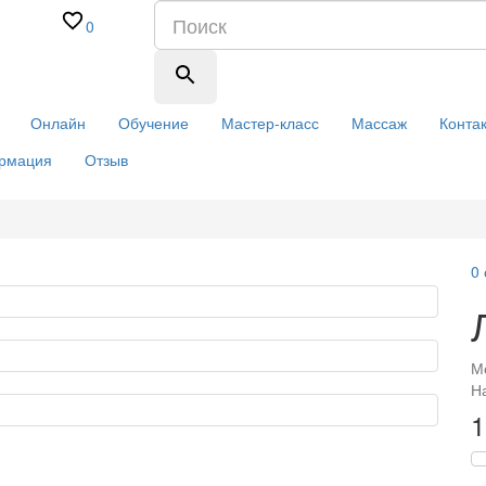
0
Онлайн
Обучение
Мастер-класс
Массаж
Конта
рмация
Отзыв
0
М
Н
1