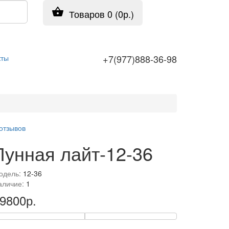
Товаров 0 (0р.)
+7(977)888-36-98
кты
 отзывов
Лунная лайт-12-36
одель:
12-36
аличие:
1
9800р.