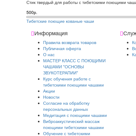
Стик твердый для работы с тибетскими поющими чашам
500р.
Тибетские поющие кованые чаши
Информация
Служ
Правила возврата товаров
К
Публичная оферта
В
О нас
К
МАСТЕР КЛАСС С ПОЮЩИМИ
ЧАШАМИ "ОСНОВЫ
ЗВУКОТЕРАПИИ"
Курс обучения работе с
тибетскими поющими чашами
Акции
Новости
Согласие на обработку
персональных данных
Медитация с поющими чашами
Виброаккустический массаж
поющими тибетскими чашами
Обучение с тибетскими