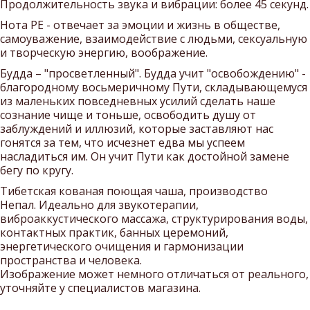
Продолжительность звука и вибрации: более 45 секунд.
Нота РЕ - отвечает за эмоции и жизнь в обществе,
самоуважение, взаимодействие с людьми, сексуальную
и творческую энергию, воображение.
Будда – "просветленный". Будда учит "освобождению" -
благородному восьмеричному Пути, складывающемуся
из маленьких повседневных усилий сделать наше
сознание чище и тоньше, освободить душу от
заблуждений и иллюзий, которые заставляют нас
гонятся за тем, что исчезнет едва мы успеем
насладиться им. Он учит Пути как достойной замене
бегу по кругу.
Тибетская кованая поющая чаша, производство
Непал. Идеально для звукотерапии,
виброаккустического массажа, структурирования воды,
контактных практик, банных церемоний,
энергетического очищения и гармонизации
пространства и человека.
Изображение может немного отличаться от реального,
уточняйте у специалистов магазина.