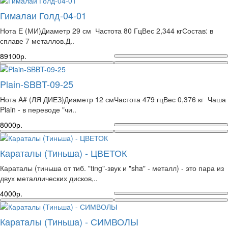
Гималаи Голд-04-01
Нота Е (МИ)Диаметр 29 см Частота 80 ГцВес 2,344 кгСостав: в
сплаве 7 металлов.Д..
89100р.
Plain-SBBT-09-25
Нота A# (ЛЯ ДИЕЗ)Диаметр 12 смЧастота 479 гцВес 0,376 кг Чаша
Plain - в переводе "чи..
8000р.
Караталы (Тиньша) - ЦВЕТОК
Караталы (тиньша от тиб. "ting"-звук и "sha" - металл) - это пара из
двух металлических дисков,..
4000р.
Караталы (Тиньша) - СИМВОЛЫ