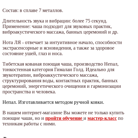
Состав: в сплаве 7 металлов.
Длительность звука и вибрации: более 75 секунд.
Применение: чаша подходит для звуковых практик,
виброакустического массажа, банных церемоний и др.
Нота ЛЯ - отвечает за интуитивное начало, способности
экстрасенсорные и ясновидения, а также за здоровое
состояние ушей, глаз и носа.
Тибетская кованая поющая чаша, производство Непал,
тонкостенная категория Гималаи Голд. Идеально для
звукотерапии, виброаккустического массажа,
структурирования воды, контактных практик, банных
церемоний, энергетического очищения и гармонизации
пространства и человека.
Непал.
Изготавливается методом ручной ковки.
В нашем интернет-магазине Вы можете не только купить
поющие чаши, но и
пройти обучение
и
мастер-класс
по
техникам работы с ними.