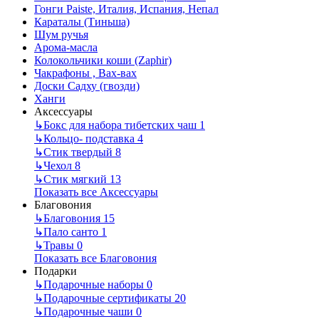
Гонги Paiste, Италия, Испания, Непал
Караталы (Тиньша)
Шум ручья
Арома-масла
Колокольчики коши (Zaphir)
Чакрафоны , Вах-вах
Доски Садху (гвозди)
Ханги
Аксессуары
↳
Бокс для набора тибетских чаш
1
↳
Кольцо- подставка
4
↳
Стик твердый
8
↳
Чехол
8
↳
Стик мягкий
13
Показать все Аксессуары
Благовония
↳
Благовония
15
↳
Пало санто
1
↳
Травы
0
Показать все Благовония
Подарки
↳
Подарочные наборы
0
↳
Подарочные сертификаты
20
↳
Подарочные чаши
0