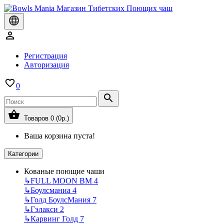
Регистрация
Авторизация
0
Товаров 0 (0р.)
Ваша корзина пуста!
Категории
Кованые поющие чаши
↳
FULL MOON BM
4
↳
Боулсманиа
4
↳
Голд БоулсМания
7
↳
Гэлакси
2
↳
Карвинг Голд
7