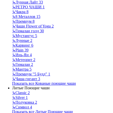
↳
Лунная Лайт
33
↳
РЕТРО ЧАШИ
1
↳
Чакра
8
↳
8 Металлов
15
↳
Премиум
8
↳
Чаши Flower of Yoga
2
↳
Гималаи голд
30
↳
Мустангус
5
↳
Лунные
2
↳
Карвинг
6
↳
Plain
39
↳
Инь-Ян
4
↳
Метеорит
2
↳
Гималаи
2
↳
Мантра
5
↳
Премиум "5 Будд"
1
↳
Чаша гигант
3
Показать все Кованые поющие чаши
Литые Поющие чаши
↳
Classic
2
↳
Silver
1
↳
Полуковка
2
↳
Символ
4
Показать все Литые Поющие чаши