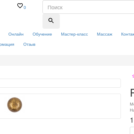
0
Онлайн
Обучение
Мастер-класс
Массаж
Конта
рмация
Отзыв
М
Н
1