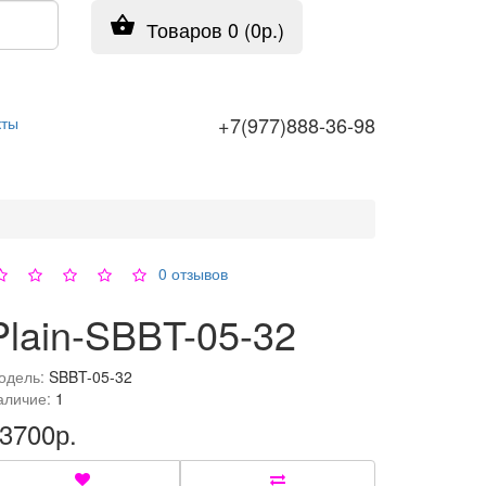
Товаров 0 (0р.)
+7(977)888-36-98
кты
0 отзывов
Plain-SBBT-05-32
одель:
SBBT-05-32
аличие:
1
3700р.